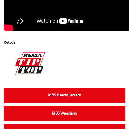
Retour
MBS Headquarters
MBS Waasland